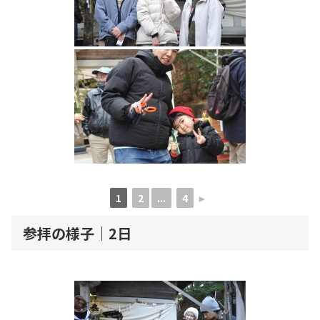
1
2
...
4
►
参拝の様子｜2日